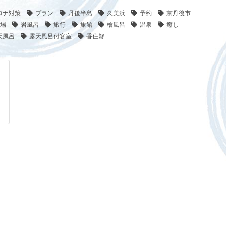
ロナ対策
プラン
丹後半島
久美浜
予約
京丹後市
場
岩風呂
旅行
旅館
檜風呂
温泉
癒し
天風呂
露天風呂付客室
香住蟹