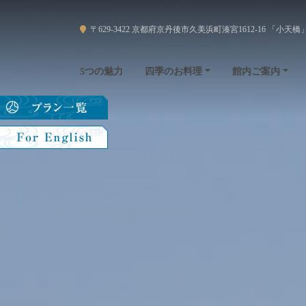
〒629-3422 京都府京丹後市久美浜町湊宮1612-16 「小天橋
四季のお料理
館内ご案内
5つの魅力