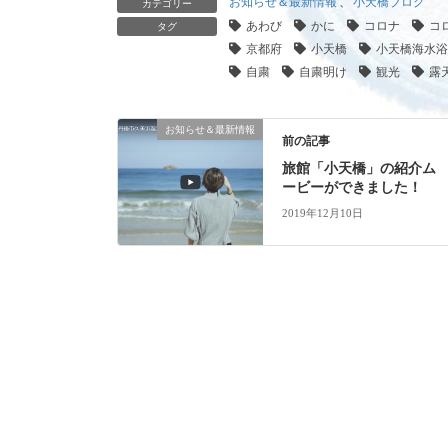
お知らせ＆最新情報
、
小天橋ブログ
カテゴリー
あわび
かに
コロナ
コ
タグ
京都府
小天橋
小天橋海水浴
自粛
自粛明け
観光
露
お知らせ＆最新情報
前の記事
旅館「小天橋」の紹介ム
ービーができました！
2019年12月10日