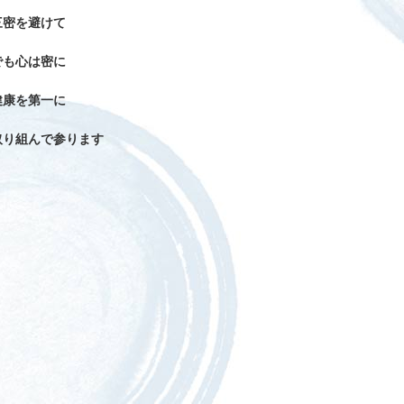
三密を避けて
でも心は密に
健康を第一に
取り組んで参ります